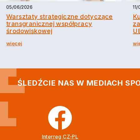
05/06/2026
11
Warsztaty strategiczne dotyczące
Ku
transgranicznej współpracy
za
środowiskowej
U
więcej
wi
ŚLEDŹCIE NAS W MEDIACH S
Interreg CZ-PL