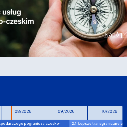
Nabór
08/2026
09/2026
10/2026
gospodarczego pogranicza czesko-
2.1_Lepsze transgraniczne wyk