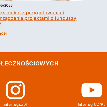
/05/2026
rs online z przygotowania i
rządzania projektami z funduszy
E
ęcej
POŁECZNOŚCIOWYCH
interregczpl
Interreg CZ/PL