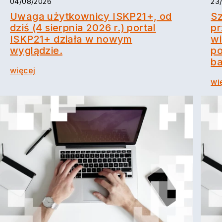
04/08/2026
23
Uwaga użytkownicy ISKP21+, od
Sz
dziś (4 sierpnia 2026 r.) portal
pr
ISKP21+ działa w nowym
wi
wyglądzie.
p
ba
więcej
wi