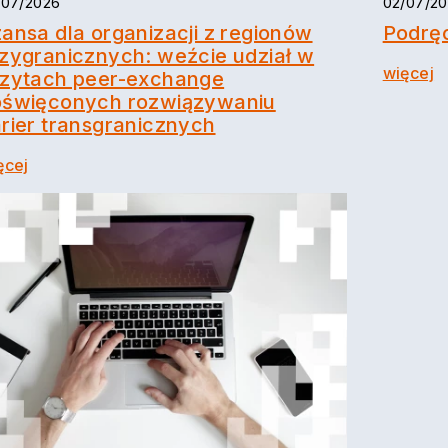
/07/2026
02/07/2
ansa dla organizacji z regionów
Podręc
zygranicznych: weźcie udział w
więcej
zytach peer-exchange
oświęconych rozwiązywaniu
rier transgranicznych
ęcej