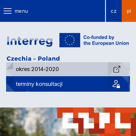
menu
cz
pl
okres 2014-2020
terminy konsultacji