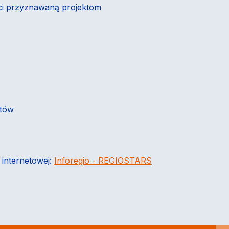
ści przyznawaną projektom
ntów
e internetowej:
Inforegio - REGIOSTARS