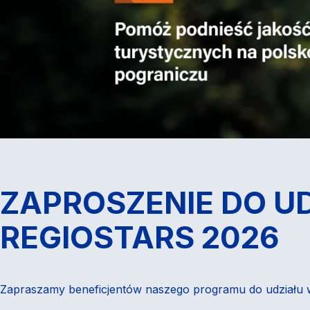
ZAPROSZENIE DO U
REGIOSTARS 2026
Zapraszamy beneficjentów naszego programu do udziału