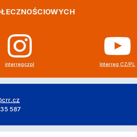
POŁECZNOŚCIOWYCH
interregczpl
Interreg CZ/PL
crr.cz
635 587