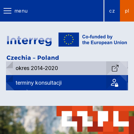
menu
cz
pl
okres 2014-2020
terminy konsultacji