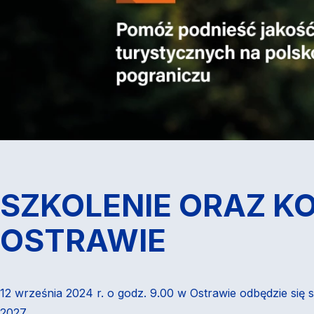
SZKOLENIE ORAZ KO
OSTRAWIE
12 września 2024 r. o godz. 9.00 w Ostrawie odbędzie się
2027