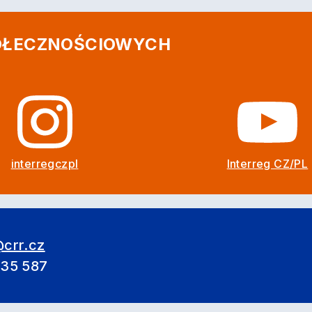
POŁECZNOŚCIOWYCH
interregczpl
Interreg CZ/PL
crr.cz
635 587