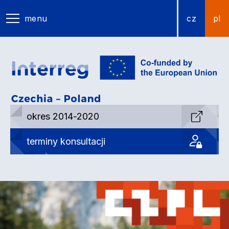
menu
cz
pl
okres 2014-2020
terminy konsultacji