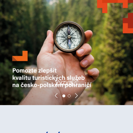
Výzva