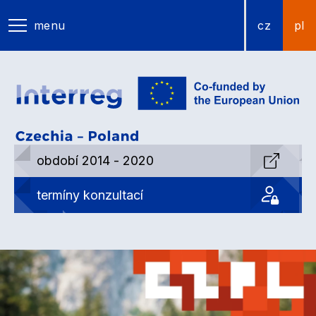
menu
cz
pl
období 2014 - 2020
termíny konzultací