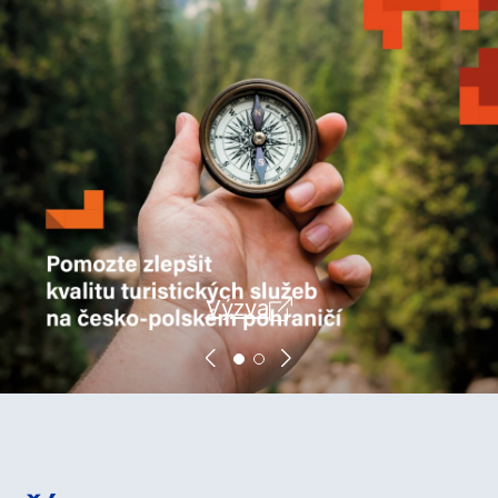
Výzva