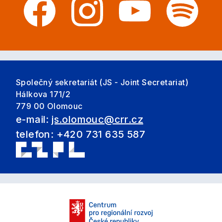
Společný sekretariát (JS - Joint Secretariat)
Hálkova 171/2
779 00 Olomouc
e-mail:
js.olomouc@crr.cz
telefon: +420 731 635 587