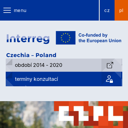
menu
cz
pl
období 2014 - 2020
termíny konzultací