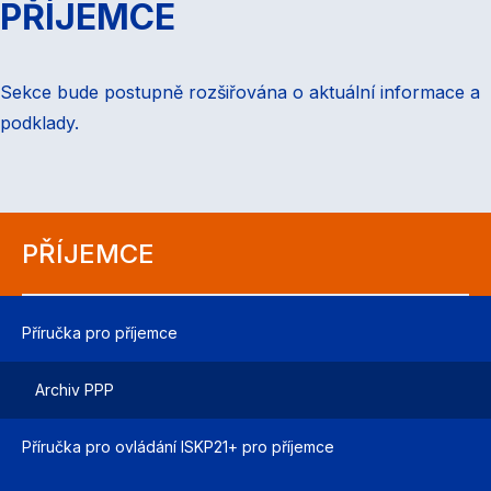
PŘÍJEMCE
Sekce bude postupně rozšiřována o aktuální informace a
podklady.
PŘÍJEMCE
Příručka pro příjemce
Archiv PPP
Příručka pro ovládání ISKP21+ pro příjemce