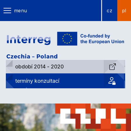
menu
cz
pl
období 2014 - 2020
termíny konzultací