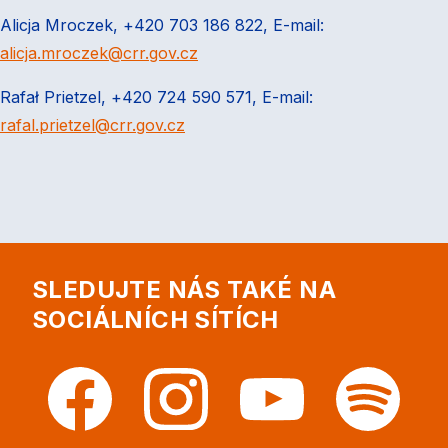
Alicja Mroczek, +420 703 186 822, E-mail:
alicja.mroczek@crr.gov.cz
Rafał Prietzel, +420 724 590 571, E-mail:
rafal.prietzel@crr.gov.cz
SLEDUJTE NÁS TAKÉ NA
SOCIÁLNÍCH SÍTÍCH