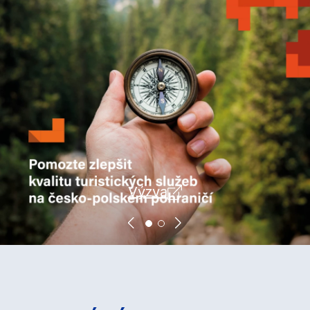
Výzva