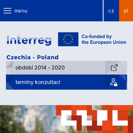
menu
cz
pl
období 2014 - 2020
termíny konzultací