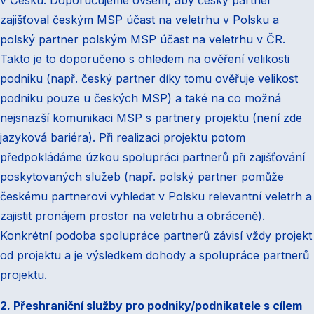
v Česku. Doporučujeme ovšem, aby český partner
zajišťoval českým MSP účast na veletrhu v Polsku a
polský partner polským MSP účast na veletrhu v ČR.
Takto je to doporučeno s ohledem na ověření velikosti
podniku (např. český partner díky tomu ověřuje velikost
podniku pouze u českých MSP) a také na co možná
nejsnazší komunikaci MSP s partnery projektu (není zde
jazyková bariéra). Při realizaci projektu potom
předpokládáme úzkou spolupráci partnerů při zajišťování
poskytovaných služeb (např. polský partner pomůže
českému partnerovi vyhledat v Polsku relevantní veletrh a
zajistit pronájem prostor na veletrhu a obráceně).
Konkrétní podoba spolupráce partnerů závisí vždy projekt
od projektu a je výsledkem dohody a spolupráce partnerů
projektu.
2. Přeshraniční služby pro podniky/podnikatele s cílem