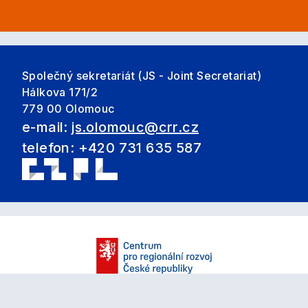
Společný sekretariát (JS - Joint Secretariat)
Hálkova 171/2
779 00 Olomouc
e-mail:
js.olomouc@crr.cz
telefon: +420 731 635 587