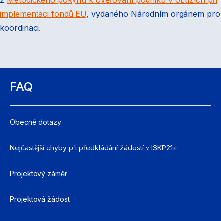
z
Metodického pokynu k ověřování podniku v obtížích při
implementaci fondů EU
, vydaného Národním orgánem pro
koordinaci.
FAQ
Obecné dotazy
Nejčastější chyby při předkládání žádostí v ISKP21+
Projektový záměr
Projektová žádost