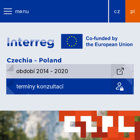
menu
cz
pl
období 2014 - 2020
termíny konzultací