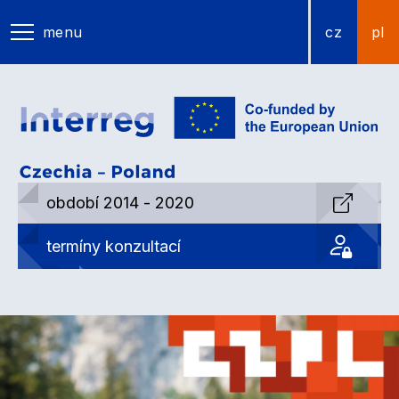
menu
cz
pl
období 2014 - 2020
termíny konzultací