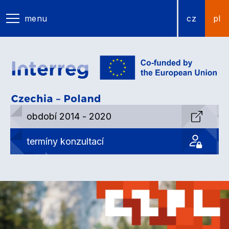
menu
cz
pl
období 2014 - 2020
termíny konzultací