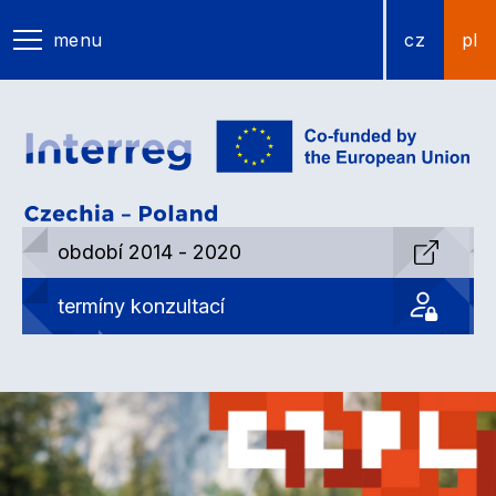
menu
cz
pl
období 2014 - 2020
termíny konzultací