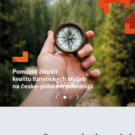
Výzva