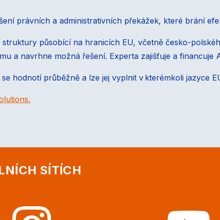
ešení právních a administrativních překážek, které brání efe
í struktury působící na hranicích EU, včetně česko-polskéh
u a navrhne možná řešení. Experta zajišťuje a financuje 
 se hodnotí průběžně a lze jej vyplnit v kterémkoli jazyce E
olutions.
LNÍCH SÍTÍCH