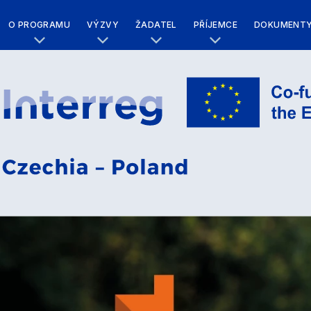
O PROGRAMU
VÝZVY
ŽADATEL
PŘÍJEMCE
DOKUMENT