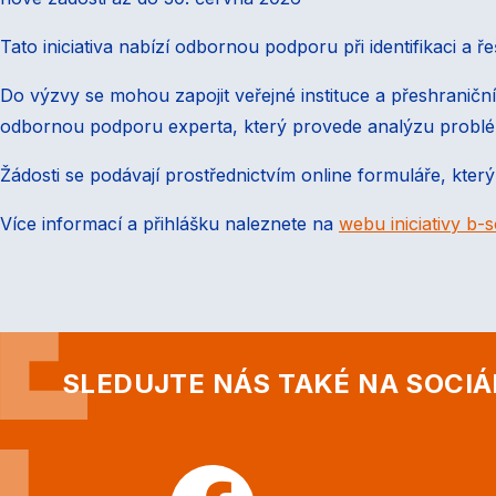
Tato iniciativa nabízí odbornou podporu při identifikaci a ř
Do výzvy se mohou zapojit veřejné instituce a přeshraničn
odbornou podporu experta, který provede analýzu problém
Žádosti se podávají prostřednictvím online formuláře, který
Více informací a přihlášku naleznete na
webu iniciativy b-s
SLEDUJTE NÁS TAKÉ NA SOCIÁ