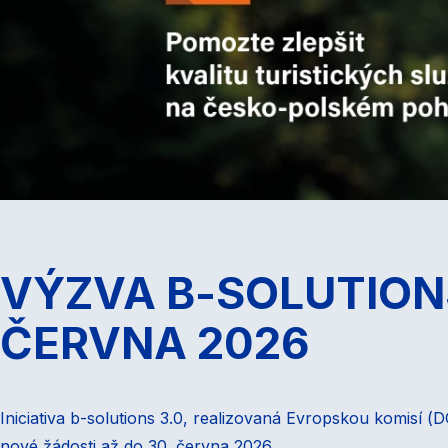
VÝZVA B-SOLUTIONS
ČERVNA 2026
Iniciativa b-solutions 3.0, realizovaná Evropskou komisí 
nové žádosti až do 30. června 2026