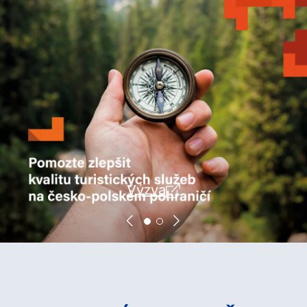
Výzva