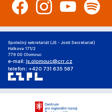
Společný sekretariát (JS - Joint Secretariat)
Hálkova 171/2
779 00 Olomouc
e-mail:
js.olomouc@crr.cz
telefon: +420 731 635 587