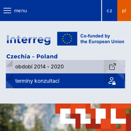
menu
cz
pl
období 2014 - 2020
termíny konzultací