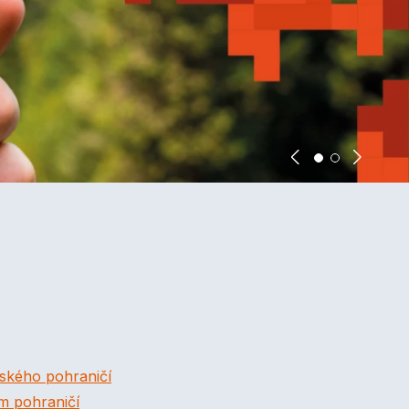
lského pohraničí
ém pohraničí