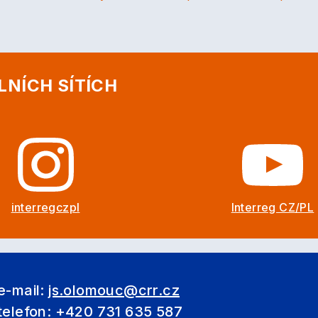
LNÍCH SÍTÍCH
interregczpl
Interreg CZ/PL
e-mail:
js.olomouc@crr.cz
telefon: +420 731 635 587