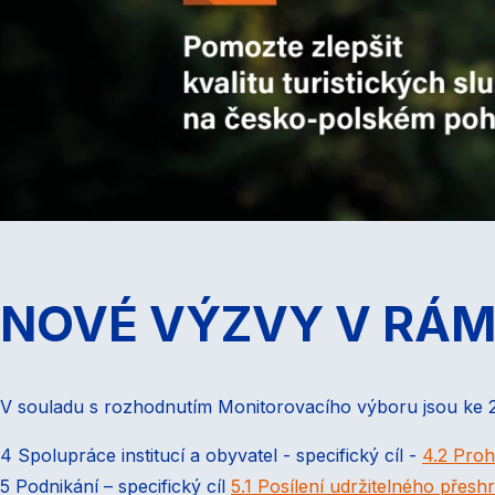
NOVÉ VÝZVY V RÁMC
V souladu s rozhodnutím Monitorovacího výboru jsou ke 2
4 Spolupráce institucí a obyvatel - specifický cíl -
4.2 Proh
5 Podnikání – specifický cíl
5.1 Posílení udržitelného přes