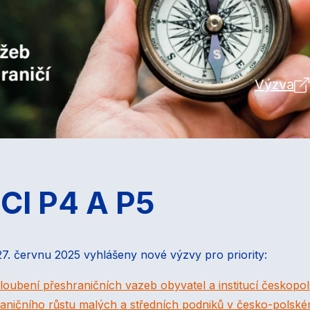
Výzva
I P4 A P5
7. červnu 2025 vyhlášeny nové výzvy pro priority:
loubení přeshraničních vazeb obyvatel a institucí českopo
hraničního růstu malých a středních podniků v česko-polsk