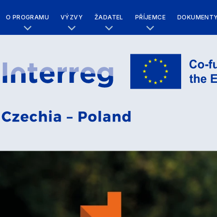
O PROGRAMU
VÝZVY
ŽADATEL
PŘÍJEMCE
DOKUMENT