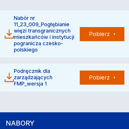
Nabór nr
11_23_009_Pogłębianie
więzi transgranicznych
Pobierz
mieszkańców i instytucji
pogranicza czesko-
polskiego
Podręcznik dla
Pobierz
zarządzających
FMP_wersja 1
NABORY