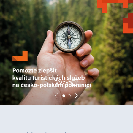
Výzva