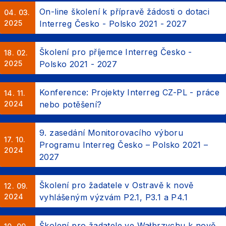
On-line školení k přípravě žádosti o dotaci
04. 03.
2025
Interreg Česko - Polsko 2021 - 2027
Školení pro příjemce Interreg Česko -
18. 02.
2025
Polsko 2021 - 2027
Konference: Projekty Interreg CZ-PL - práce
14. 11.
2024
nebo potěšení?
9. zasedání Monitorovacího výboru
17. 10.
Programu Interreg Česko – Polsko 2021 –
2024
2027
Školení pro žadatele v Ostravě k nově
12. 09.
2024
vyhlášeným výzvám P2.1, P3.1 a P4.1
Školení pro žadatele ve Wałbrzychu k nově