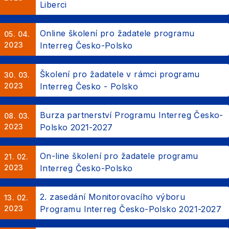
Liberci
Online školení pro žadatele programu
05. 04.
2023
Interreg Česko-Polsko
Školení pro žadatele v rámci programu
30. 03.
2023
Interreg Česko - Polsko
Burza partnerství Programu Interreg Česko-
08. 03.
2023
Polsko 2021-2027
On-line školení pro žadatele programu
21. 02.
2023
Interreg Česko-Polsko
2. zasedání Monitorovacího výboru
13. 02.
2023
Programu Interreg Česko-Polsko 2021-2027