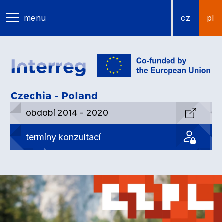
menu
cz
pl
období 2014 - 2020
termíny konzultací