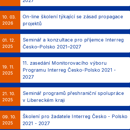
2027
On-line školení týkající se zásad propagace
10. 03.
2026
projektů
Seminář a konzultace pro příjemce Interreg
01. 12.
2025
Česko–Polsko 2021–2027
11. zasedání Monitorovacího výboru
19. 11.
Programu Interreg Česko-Polsko 2021 -
2025
2027
Seminář programů přeshraniční spolupráce
21. 10.
2025
v Libereckém kraji
Školení pro žadatele Interreg Česko - Polsko
09. 10.
2025
2021 - 2027