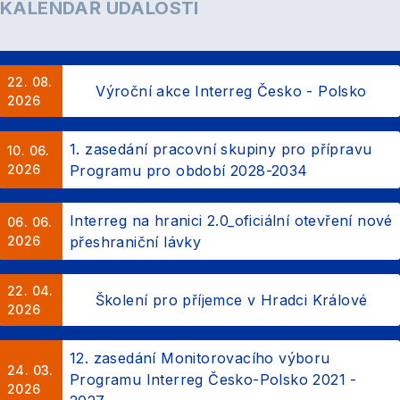
KALENDÁŘ UDÁLOSTÍ
22. 08.
Výroční akce Interreg Česko - Polsko
2026
1. zasedání pracovní skupiny pro přípravu
10. 06.
2026
Programu pro období 2028-2034
Interreg na hranici 2.0_oficiální otevření nové
06. 06.
2026
přeshraniční lávky
22. 04.
Školení pro příjemce v Hradci Králové
2026
12. zasedání Monitorovacího výboru
24. 03.
Programu Interreg Česko-Polsko 2021 -
2026