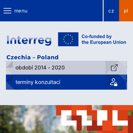
menu
cz
pl
období 2014 - 2020
termíny konzultací