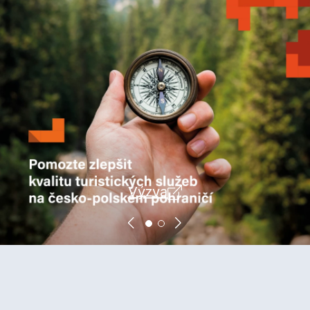
Výzva