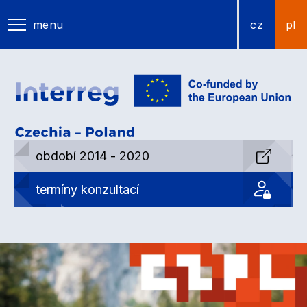
menu
cz
pl
období 2014 - 2020
termíny konzultací