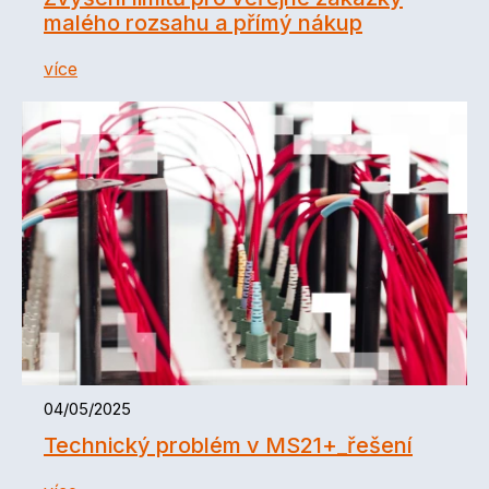
malého rozsahu a přímý nákup
více
04/05/2025
Technický problém v MS21+_řešení