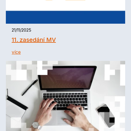
21/11/2025
11. zasedání MV
více